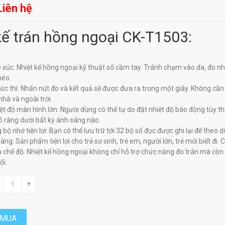
Liên hệ
kế trán hồng ngoại CK-T1503:
p xúc: Nhiệt kế hồng ngoại kỹ thuật số cầm tay. Tránh chạm vào da, đo nh
héo.
 tức thì: Nhấn nút đo và kết quả sẽ được đưa ra trong một giây. Không cầ
nhà và ngoài trời.
ệt độ màn hình lớn: Người dùng có thể tự do đặt nhiệt độ báo động tùy t
rõ ràng dưới bất kỳ ánh sáng nào.
 bộ nhớ tiện lợi: Bạn có thể lưu trữ tới 32 bộ số đọc được ghi lại để theo d
ng. Sản phẩm tiện lợi cho trẻ sơ sinh, trẻ em, người lớn, trẻ mới biết đi. 
ều chế độ: Nhiệt kế hồng ngoại không chỉ hỗ trợ chức năng đo trán mà còn
ổi.
+
MUA