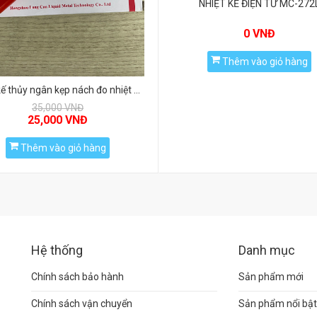
NHIỆT KẾ ĐIỆN TỬ MC-272
0 VNĐ
Thêm vào giỏ hàng
Nhiệt kế thủy ngân kẹp nách đo nhiệt độ cơ thể của AURORA
35,000 VNĐ
25,000 VNĐ
Thêm vào giỏ hàng
Hệ thống
Danh mục
Chính sách bảo hành
Sản phẩm mới
Chính sách vận chuyển
Sản phẩm nổi bật