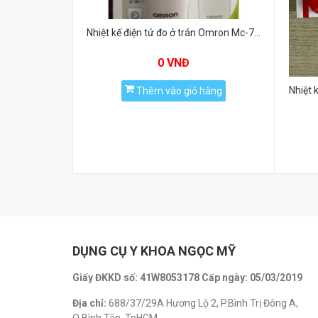
Nhiệt kế điện tử đo ở trán Omron Mc-720
0 VNĐ
Thêm vào giỏ hàng
DỤNG CỤ Y KHOA NGỌC MỸ
Giấy ĐKKD số: 41W8053178 Cấp ngày: 05/03/2019
Địa chỉ:
688/37/29A Hương Lộ 2, P.Bình Trị Đông A,
Q.Bình Tân, TpHCM