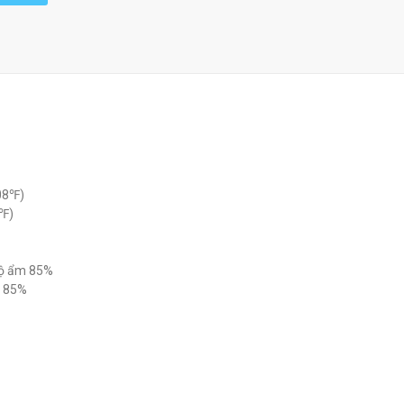
108℉)
0℉)
Độ ẩm 85%
m 85%