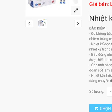
Giá bán:
Nhiệt 
ĐẶC ĐIỂM:
- Đo không tiế
nhiễm trùng c
- Nhiệt kế đọc
nhiệt kế trong 
- Báo động nhi
được hiển thị 
- Các tính năng
đoán sốt lâm sà
- Nhiệt kế nhi
dàng chuyển đ
Số lượng:
-
CHỌN 