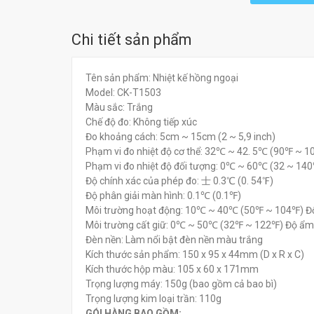
Chi tiết sản phẩm
Tên sản phẩm: Nhiệt kế hồng ngoại
Model: CK-T1503
Màu sắc: Trắng
Chế độ đo: Không tiếp xúc
Đo khoảng cách: 5cm ~ 15cm (2 ~ 5,9 inch)
Phạm vi đo nhiệt độ cơ thể: 32℃ ~ 42. 5℃ (90℉ ~ 
Phạm vi đo nhiệt độ đối tượng: 0℃ ~ 60℃ (32 ~ 14
Độ chính xác của phép đo: 士 0.3℃ (0. 54℉)
Độ phân giải màn hình: 0.1℃ (0.1℉)
Môi trường hoạt động: 10℃ ~ 40℃ (50℉ ~ 104℉) 
Môi trường cất giữ: 0℃ ~ 50℃ (32℉ ~ 122℉) Độ ẩ
Đèn nền: Làm nổi bật đèn nền màu trắng
Kích thước sản phẩm: 150 x 95 x 44mm (D x R x C)
Kích thước hộp màu: 105 x 60 x 171mm
Trọng lượng máy: 150g (bao gồm cả bao bì)
Trọng lượng kim loại trần: 110g
GÓI HÀNG BAO GỒM: