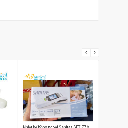
Nhiệt kế hồng ngoại Sanitas SFT 77 hàng nhập khẩu (đa năng 6 in 1)