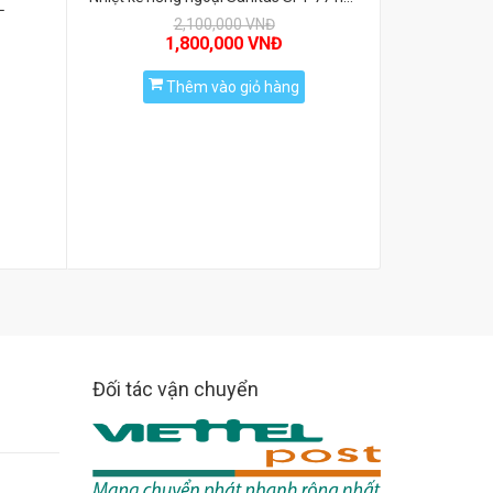
L
2,100,000 VNĐ
1,800,000 VNĐ
Thêm vào giỏ hàng
Th
Đối tác vận chuyển