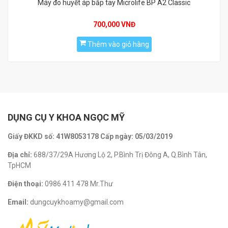
Máy đo huyết áp bắp tay Microlife BP A2 Classic
700,000 VNĐ
Thêm vào giỏ hàng
DỤNG CỤ Y KHOA NGỌC MỸ
Giấy ĐKKD số: 41W8053178 Cấp ngày: 05/03/2019
Địa chỉ:
688/37/29A Hương Lộ 2, P.Bình Trị Đông A, Q.Bình Tân,
TpHCM
Điện thoại:
0986 411 478 Mr.Thư
Email:
dungcuykhoamy@gmail.com