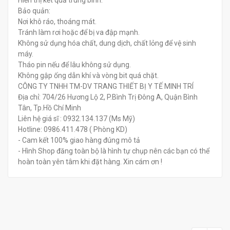
Bảo quản:
Nơi khô ráo, thoáng mát.
Tránh làm rơi hoặc để bị va đập mạnh.
Không sử dụng hóa chất, dung dịch, chất lỏng để vệ sinh
máy.
Tháo pin nếu để lâu không sử dụng.
Không gập ống dẫn khí và vòng bit quá chặt.
CÔNG TY TNHH TM-DV TRANG THIẾT BỊ Y TẾ MINH TRÍ
Địa chỉ: 704/26 Hương Lộ 2, P.Bình Trị Đông A, Quận Bình
Tân, Tp.Hồ Chí Minh
Liên hệ giá sĩ : 0932.134.137 (Ms Mỹ)
Hotline: 0986.411.478 ( Phòng KD)
- Cam kết 100% giao hàng đúng mô tả
- Hình Shop đăng toàn bộ là hình tự chụp nên các bạn có thể
hoàn toàn yên tâm khi đặt hàng. Xin cám ơn !