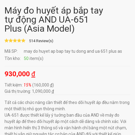
Máy đo huyết áp bắp tay
tự động AND UA-651
Plus (Asia Model)
514 Review(s)
Mã SP:
may do huyet ap bap tay tu dong and ua 651 plus as
Tồn kho:
50
item(s)
930,000
đ
Tiết kiệm:
15%
(160,000
đ
)
Giá thị trường: 1,090,000
đ
Tất cả các chức năng cần thiết để theo dõi huyết áp đều nằm trong
một thiết bị nhỏ gọn thông minh.
UA-651 được thiết kế lấy ý tưởng ban đầu của AND về máy đo
huyết áp để theo dõi huyết áp một cách dễ dàng và chính xác. Với
màn hình hiển thị 3 thông số và vận hành chỉ bằng một nút chạm,
thiết bị vẫn giữ nguyên tắc cơ bản của AND đối với thiết kế giúp